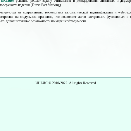
icReader
успешно решает задачу считывания и декодирования линейных и двумер
оверхность изделия (Direct Part Marking).
азируются на современных технологиях автоматической идентификации и web-техн
строены на модульном принципе, что позволяет легко настраивать функционал в с
вать дополнительные возможности по мере необходимости.
ИНБИС © 2010-2022. All rights Reserved