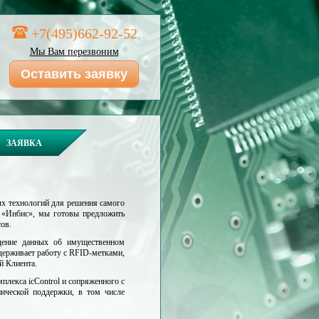
+7(495)662-92-52
Мы Вам перезвоним
Оставить заявку
ЗАЯВКА
ых технологий для решения самого
 «Инбис», мы готовы предложить
ов.
едение данных об имущественном
ддерживает работу с RFID-метками,
й Клиента.
лекса icControl и сопряженного с
нической поддержки, в том числе