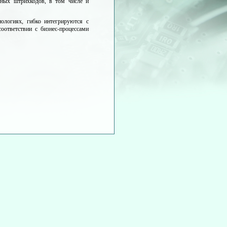
ных штрихкодов, в том числе и
ологиях, гибко интегрируются с
оответствии с бизнес-процессами