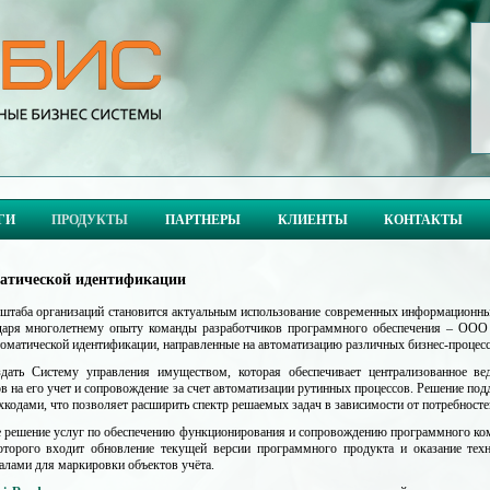
ГИ
ПРОДУКТЫ
ПАРТНЕРЫ
КЛИЕНТЫ
КОНТАКТЫ
матической идентификации
сштаба организаций становится актуальным использование современных информационн
одаря многолетнему опыту команды разработчиков программного обеспечения – ООО
томатической идентификации, направленные на автоматизацию различных бизнес-процесс
дать Систему управления имуществом, которая обеспечивает централизованное в
в на его учет и сопровождение за счет автоматизации рутинных процессов. Решение по
одами, что позволяет расширить спектр решаемых задач в зависимости от потребносте
 решение услуг по обеспечению функционирования и сопровождению программного комп
оторого входит обновление текущей версии программного продукта и оказание тех
алами для маркировки объектов учёта.