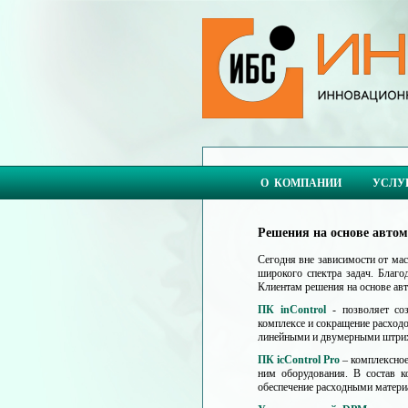
О КОМПАНИИ
УСЛУ
Решения на основе авто
Сегодня вне зависимости от ма
широкого спектра задач. Благ
Клиентам решения на основе ав
ПК inControl
- позволяет соз
комплексе и сокращение расходо
линейными и двумерными штрихк
ПК icControl Pro
– комплексное
ним оборудования. В состав к
обеспечение расходными матери